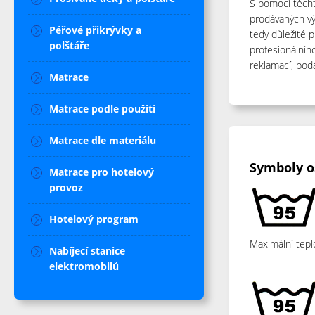
S pomocí těch
prodávaných vý
Péřové přikrývky a
tedy důležité 
polštáře
profesionálního
reklamací, po
Matrace
Matrace podle použití
Matrace dle materiálu
Symboly o
Matrace pro hotelový
provoz
Hotelový program
Maximální tepl
Nabíjecí stanice
elektromobilů