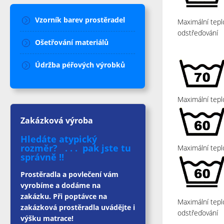
Vzorník barev prostěradel
Maximální tepl
odstřeďování
Ošetřování materiálů
Údržba péřových výrobků
Maximální tepl
Zakázková výroba
Hledáte atypický
rozměr? . . . pak jste tu
Maximální tepl
správně !!
Prostěradla a povlečení vám
vyrobíme a dodáme na
zakázku. Při poptávce na
Maximální tepl
zakázková prostěradla uvádějte i
odstřeďování
výšku matrace!