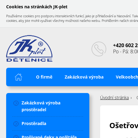
Cookies na stránkách JK-plet
Používáme cookies pro podporu interaktivních funkcí, jako je přihlašování a hlasování.
cookies, aby jste mohli využívat všechny možnosti našeho webu. Prohlížením našich stránek
+420 602 2
Po - Pá: 8:0
Úvod
O firmě
Zakázková výroba
Velkoobc
Úvodní stránka
Zakázková výroba
prostěradel
Ošetřov
Prostěradla
Prošívané deky a polštáře