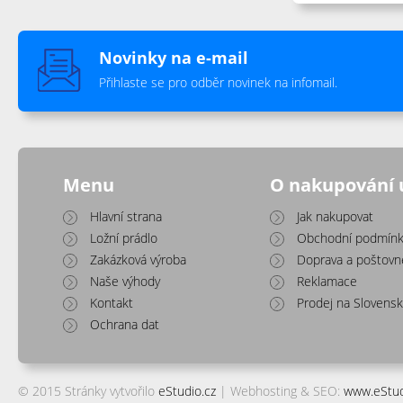
Novinky na e-mail
Přihlaste se pro odběr novinek na infomail.
Menu
O nakupování 
Hlavní strana
Jak nakupovat
Ložní prádlo
Obchodní podmínk
Zakázková výroba
Doprava a poštovn
Naše výhody
Reklamace
Kontakt
Prodej na Slovens
Ochrana dat
© 2015 Stránky vytvořilo
eStudio.cz
| Webhosting & SEO:
www.eStud