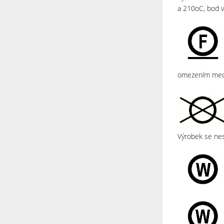
a 210oC, bod v
omezením mech
Výrobek se nes