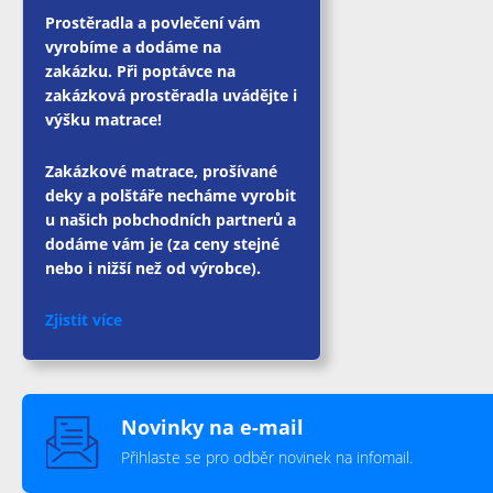
Prostěradla a povlečení vám
vyrobíme a dodáme na
zakázku. Při poptávce na
zakázková prostěradla uvádějte i
výšku matrace!
Zakázkové matrace, prošívané
deky a polštáře necháme vyrobit
u našich pobchodních partnerů a
dodáme vám je (za ceny stejné
nebo i nižší než od výrobce).
Zjistit více
Novinky na e-mail
Přihlaste se pro odběr novinek na infomail.