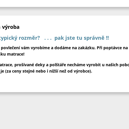
 výroba
ypický rozměr? . . . pak jste tu správně !!
a povlečení vám vyrobíme a dodáme na zakázku. Při poptávce na
šku matrace!
trace, prošívané deky a polštáře necháme vyrobit u našich pob
 (za ceny stejné nebo i nižší než od výrobce).