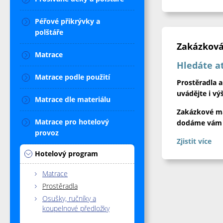
Péřové přikrývky a
polštáře
Zakázková
Matrace
Hledáte at
Matrace podle použití
Prostěradla 
uvádějte i vý
Matrace dle materiálu
Zakázkové ma
Matrace pro hotelový
dodáme vám je
provoz
Zjistit více
Hotelový program
Matrace
Prostěradla
Osušky, ručníky a
koupelnové předložky