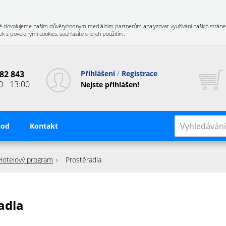
 Také dovolujeme našim důvěryhodným mediálním partnerům analyzovat využívání našich stráne
 s povolenými cookies, souhlasíte s jejich použitím.
82 843
Přihlášení
Registrace
0 - 13:00
Nejste přihlášen!
hod
Kontakt
Hotelový program
Prostěradla
adla