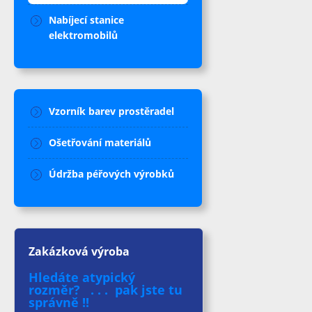
Nabíjecí stanice
elektromobilů
Vzorník barev prostěradel
Ošetřování materiálů
Údržba péřových výrobků
Zakázková výroba
Hledáte atypický
rozměr? . . . pak jste tu
správně !!