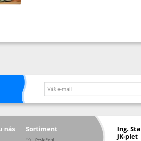
u nás
Sortiment
Ing. St
JK-plet
Povlečení