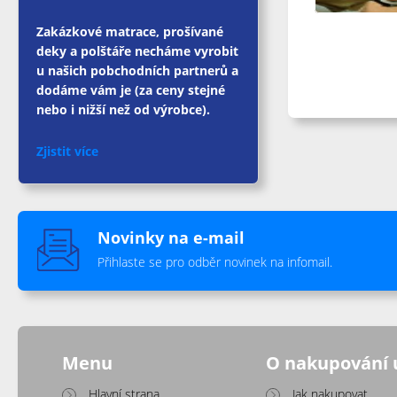
Zakázkové matrace, prošívané
deky a polštáře necháme vyrobit
u našich pobchodních partnerů a
dodáme vám je (za ceny stejné
nebo i nižší než od výrobce).
Zjistit více
Novinky na e-mail
Přihlaste se pro odběr novinek na infomail.
Menu
O nakupování 
Hlavní strana
Jak nakupovat