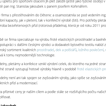
 úpletů pro sportovní ošacení JK-plet založili (ještě jako fyzické osoby) 
ě pan Ing. Stanislav Jakoubek s panem Josefem Kořenářem.
 firma s přestěhováním do Dětenic a osamostatnila se pod vedením ing
obní kapacity, jak v pletení, tak v konfekční výrobě (šití). Pro potřeby ple
roba bezvřetenových přizí (rotorová přádelna), která je od roku 2011 p
ě se firma specializuje na výrobu froté elastických prostěradel a bavl
spolupráci s dalšími českými výrobci a dodavateli bytového textilu nabíz
široký sortiment kvalitních
prostěradel
,
dek a polštářů
,
ložního povlečení
,
ívá k tomu nejmodernější technologie.
elny, pletárny a konfekce vznikl výrobní celek, do kterého na jedné stran
uhé straně vystupují hotové výrobky hlavně v podobě
froté elastických p
ádelny není ani tak spojen se zvyšováním výroby, jako spíše se zvyšováním
tních přízí a modernizací.
za příznivé ceny je naším cílem a podle stále se rozšiřujícího počtu našich
plňovat.
v Jakoubek