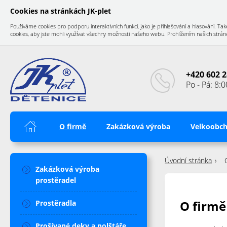
Cookies na stránkách JK-plet
Používáme cookies pro podporu interaktivních funkcí, jako je přihlašování a hlasování.
cookies, aby jste mohli využívat všechny možnosti našeho webu. Prohlížením našich stránek
+420 602 2
Po - Pá: 8:0
Úvod
O firmě
Zakázková výroba
Velkoobc
Úvodní stránka
Zakázková výroba
prostěradel
O firmě
Prostěradla
Prošívané deky a polštáře