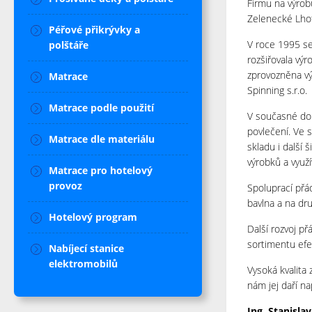
Firmu na výrobu
Zelenecké Lhot
Péřové přikrývky a
V roce 1995 se
polštáře
rozšiřovala výr
zprovozněna vý
Matrace
Spinning s.r.o.
Matrace podle použití
V současné dob
povlečení. Ve 
Matrace dle materiálu
skladu i další 
výrobků a využ
Matrace pro hotelový
provoz
Spoluprací přád
bavlna a na dr
Hotelový program
Další rozvoj př
sortimentu efek
Nabíjecí stanice
elektromobilů
Vysoká kvalita 
nám jej daří na
Ing. Stanisla