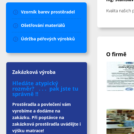
Kvalita našich 
Vzorník barev prostěradel
Ošetřování materiálů
Údržba péřových výrobků
O firmě
Zakázková výroba
Hledáte atypický
rozměr? . . . pak jste tu
správně !!
Prostěradla a povlečení vám
vyrobíme a dodáme na
zakázku. Při poptávce na
zakázková prostěradla uvádějte i
výšku matrace!