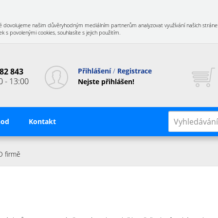
 Také dovolujeme našim důvěryhodným mediálním partnerům analyzovat využívání našich stráne
 s povolenými cookies, souhlasíte s jejich použitím.
82 843
Přihlášení
Registrace
0 - 13:00
Nejste přihlášen!
hod
Kontakt
O firmě