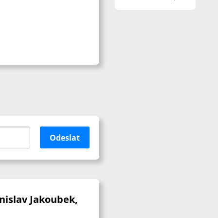
Odeslat
anislav Jakoubek,