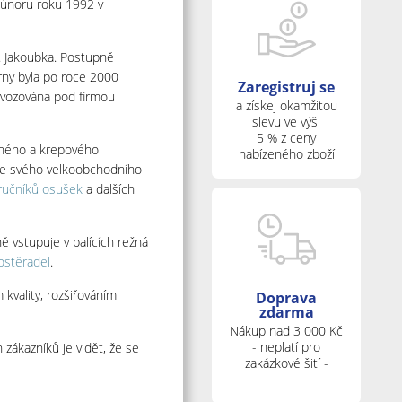
v únoru roku 1992 v
. Jakoubka. Postupně
tárny byla po roce 2000
Zaregistruj se
rovozována pod firmou
a získej okamžitou
slevu ve výši
5 % z ceny
něného a krepového
nabízeného zboží
í ze svého velkoobchodního
ručníků osušek
a dalších
ě vstupuje v balících režná
rostěradel
.
 kvality, rozšiřováním
Doprava
zdarma
Nákup nad 3 000 Kč
- neplatí pro
 zákazníků je vidět, že se
zakázkové šití -