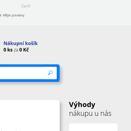
Zavřít
k. Mějte povoleny
Nákupní košík
0
ks
za
0
Kč
Výhody
nákupu u nás