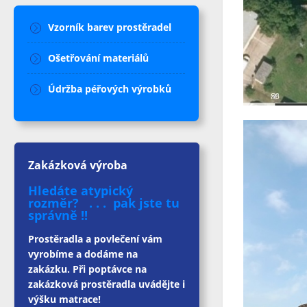
Vzorník barev prostěradel
Ošetřování materiálů
Údržba péřových výrobků
Zakázková výroba
Hledáte atypický
rozměr? . . . pak jste tu
správně !!
Prostěradla a povlečení vám
vyrobíme a dodáme na
zakázku. Při poptávce na
zakázková prostěradla uvádějte i
výšku matrace!