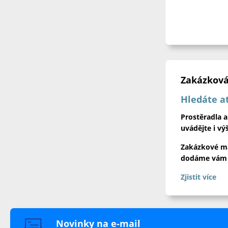
Zakázková
Hledáte at
Prostěradla 
uvádějte i vý
Zakázkové ma
dodáme vám je
Zjistit více
Novinky na e-mail