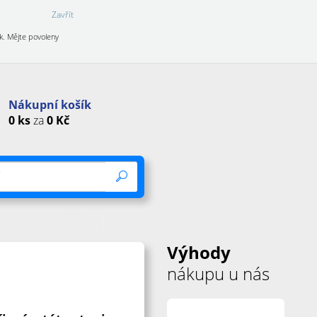
Zavřít
k. Mějte povoleny
Nákupní košík
0
ks
za
0
Kč
Výhody
nákupu u nás