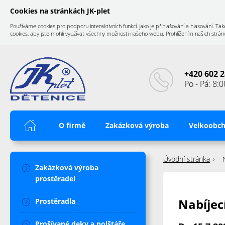
Cookies na stránkách JK-plet
Používáme cookies pro podporu interaktivních funkcí, jako je přihlašování a hlasování.
cookies, aby jste mohli využívat všechny možnosti našeho webu. Prohlížením našich stránek
+420 602 2
Po - Pá: 8:0
Úvod
O firmě
Zakázková výroba
Velkoobc
Úvodní stránka
Zakázková výroba
prostěradel
Nabíjec
Prostěradla
Prošívané deky a polštáře