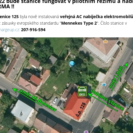
22 bude stanice fungovat v pilotním režimu a nabí
MA !!
enice 125
byla nově instalovaná
veřejná AC nabíječka elektromobil
 2 zásuvky evropského standardu "
Mennekes Type 2
". Číslo stanice v
hargeup.cz:
207-916-594