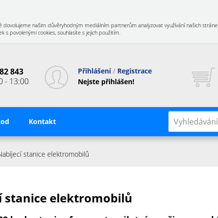
 Také dovolujeme našim důvěryhodným mediálním partnerům analyzovat využívání našich stráne
 s povolenými cookies, souhlasíte s jejich použitím.
82 843
Přihlášení
Registrace
0 - 13:00
Nejste přihlášen!
hod
Kontakt
Nabíjecí stanice elektromobilů
í stanice elektromobilů