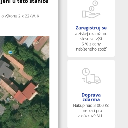
jení u této stanice
ů
o výkonu 2 x 22kW. K
Zaregistruj se
a získej okamžitou
slevu ve výši
5 % z ceny
nabízeného zboží
Doprava
zdarma
Nákup nad 3 000 Kč
- neplatí pro
zakázkové šití -