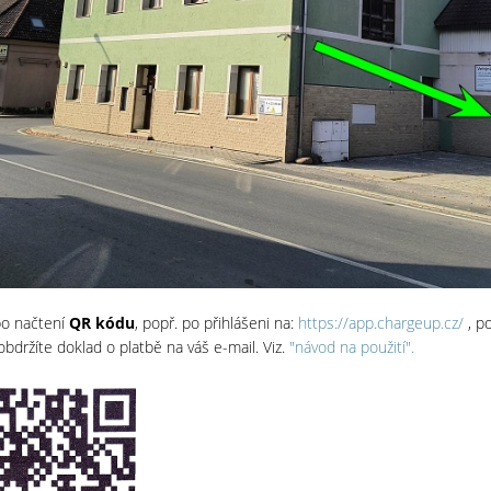
po načtení
QR kódu
, popř. po přihlášeni na:
https://app.chargeup.cz/
, po
bdržíte doklad o platbě na váš e-mail. Viz.
"návod na použití".