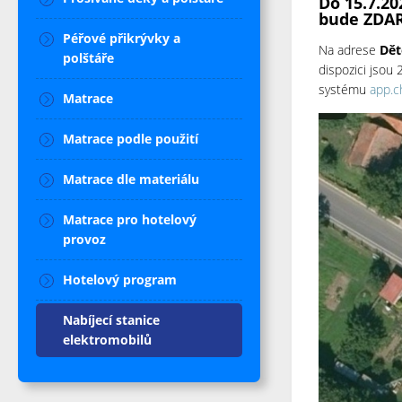
Do 15.7.20
bude ZDAR
Péřové přikrývky a
Na adrese
Dět
polštáře
dispozici jsou
systému
app.c
Matrace
Matrace podle použití
Matrace dle materiálu
Matrace pro hotelový
provoz
Hotelový program
Nabíjecí stanice
elektromobilů