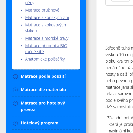
pěny
Matrace pružinové
Matrace z koňských žíní
Matrace z kokosových
vláken
Matrace z mořské trávy
Matrace přírodní a BIO
Středně tuhá m
ručně šité
výškou 10 cm j
Anatomické polštářky
bloku kvalitní
nenáročné uživ
hosty a další př
Matrace podle použití
nebo pevnou po
matrace Jana z
Matrace dle materiálu
těla a tvarovou
podle svého př
Matrace pro hotelový
dvě samostatné
provoz
Základní pot
Hotelový program
která je proš
maximální kom