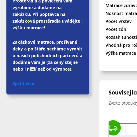
Prostěradla a povlečení vám
Matrace zdrav
vyrobíme a dodáme na
Nosnost matrac
zakázku. Při poptávce na
zakázková prostěradla uvádějte i
Počet vrstev
výšku matrace!
Počet zón
Rozsah tuhosti
Zakázkové matrace, prošívané
Vhodná pro ro
deky a polštáře necháme vyrobit
Výška matrace 
u našich pobchodních partnerů a
dodáme vám je (za ceny stejné
nebo i nižší než od výrobce).
Zjistit více
Souvisejíc
Zvolte produkt