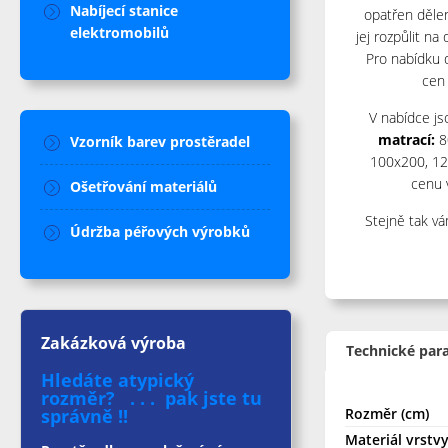
Nabíjecí stanice
opatřen děle
elektromobilů
jej rozpůlit na
Pro nabídku 
cen 
V nabídce js
matrací:
8
Vzorník barev prostěradel
100x200, 12
cenu
Ošetřování materiálů
Stejně tak v
Údržba péřových výrobků
Zakázková výroba
Technické par
Hledáte atypický
rozměr? . . . pak jste tu
správně !!
Rozměr (cm)
Materiál vrstvy