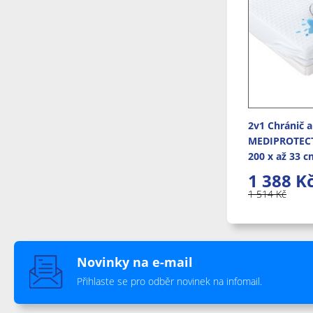
2v1 Chránič a
MEDIPROTECT
200 x až 33 c
1 388
K
1 514
Kč
1-2 týdny od o
Novinky na e-mail
Přihlaste se pro odběr novinek na infomail.