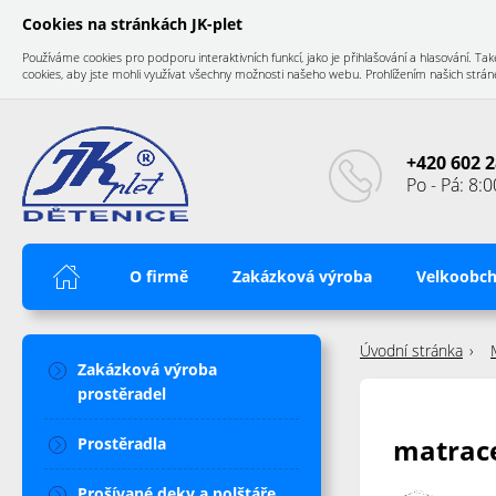
Cookies na stránkách JK-plet
Používáme cookies pro podporu interaktivních funkcí, jako je přihlašování a hlasování.
cookies, aby jste mohli využívat všechny možnosti našeho webu. Prohlížením našich stránek
+420 602 2
Po - Pá: 8:0
Úvod
O firmě
Zakázková výroba
Velkoobc
Úvodní stránka
Zakázková výroba
prostěradel
matrac
Prostěradla
Prošívané deky a polštáře