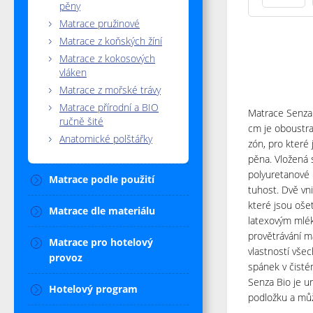
pěny
Matrace pružinové
Matrace z koňských žíní
Matrace z kokosových
vláken
Matrace z mořské trávy
Matrace přírodní a BIO
Matrace Senza 
ručně šité
cm je oboustr
Anatomické polštářky
zón, pro které 
pěna. Vložená 
polyuretanové 
Matrace podle použití
tuhost. Dvě vni
které jsou oše
Matrace dle materiálu
latexovým mlé
provětrávání ma
Matrace pro hotelový
vlastností všec
provoz
spánek v čisté
Senza Bio je u
Hotelový program
podložku a může