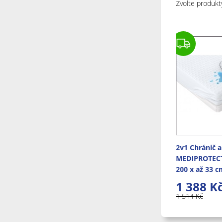
Zvolte produkt
2v1 Chránič a
MEDIPROTECT
200 x až 33 c
1 388
K
1 514
Kč
1-2 týdny od o