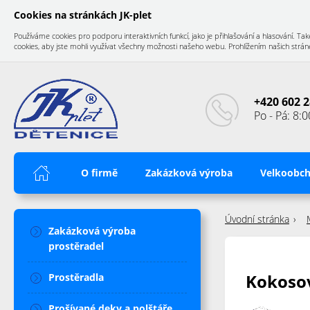
Cookies na stránkách JK-plet
Používáme cookies pro podporu interaktivních funkcí, jako je přihlašování a hlasování.
cookies, aby jste mohli využívat všechny možnosti našeho webu. Prohlížením našich stránek
+420 602 2
Po - Pá: 8:0
Úvod
O firmě
Zakázková výroba
Velkoobc
Úvodní stránka
Zakázková výroba
prostěradel
Kokoso
Prostěradla
Prošívané deky a polštáře