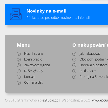
Novinky na e-mail
Přihlaste se pro odběr novinek na infomail.
Menu
O nakupování 
Hlavní strana
Jak nakupovat
Ložní prádlo
Obchodní podmínk
Zakázková výroba
Doprava a poštovn
Naše výhody
Reklamace
Kontakt
Prodej na Slovens
Ochrana dat
© 2015 Stránky vytvořilo
eStudio.cz
| Webhosting & SEO:
www.eStud