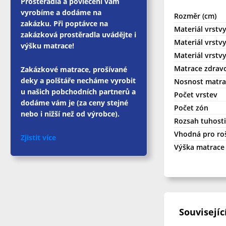
Prostěradla a povlečení vám
vyrobíme a dodáme na
Rozměr (cm)
zakázku. Při poptávce na
Materiál vrstvy
zakázková prostěradla uvádějte i
Materiál vrstvy
výšku matrace!
Materiál vrstvy
Matrace zdrav
Zakázkové matrace, prošívané
deky a polštáře necháme vyrobit
Nosnost matrac
u našich pobchodních partnerů a
Počet vrstev
dodáme vám je (za ceny stejné
Počet zón
nebo i nižší než od výrobce).
Rozsah tuhosti
Vhodná pro ro
Zjistit více
Výška matrace 
Souvisejíc