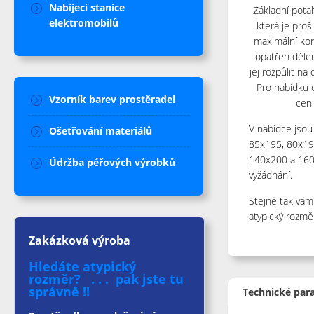
Nabíjecí stanice
Základní pot
elektromobilů
která je proš
maximální kom
opatřen děle
jej rozpůlit na
Pro nabídku 
Vzorník barev prostěradel
cen 
V nabídce jsou
Ošetřování materiálů
85x195, 80x19
140x200 a 160
Údržba péřových výrobků
vyžádnání.
Stejně tak vá
atypický rozmě
Zakázková výroba
Hledáte atypický
rozměr? . . . pak jste tu
správně !!
Technické par