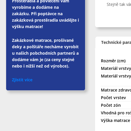
Prostěradla a povlečení vám
Stejně tak v
vyrobíme a dodáme na
zakázku. Při poptávce na
zakázková prostěradla uvádějte i
výšku matrace!
Zakázkové matrace, prošívané
Technické par
deky a polštáře necháme vyrobit
u našich pobchodních partnerů a
dodáme vám je (za ceny stejné
Rozměr (cm)
nebo i nižší než od výrobce).
Materiál vrstvy
Materiál vrstvy
Zjistit více
Matrace zdrav
Počet vrstev
Počet zón
Vhodná pro ro
Výška matrace 