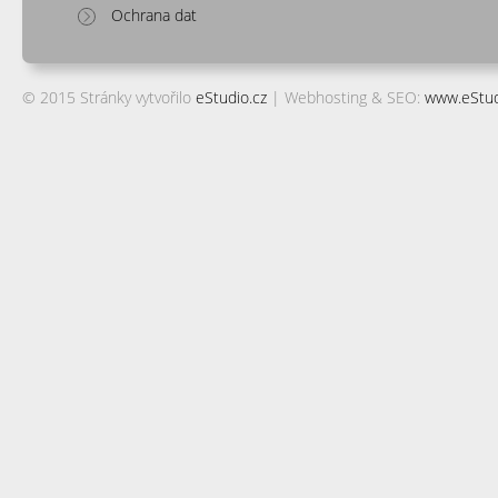
Ochrana dat
© 2015 Stránky vytvořilo
eStudio.cz
| Webhosting & SEO:
www.eStud