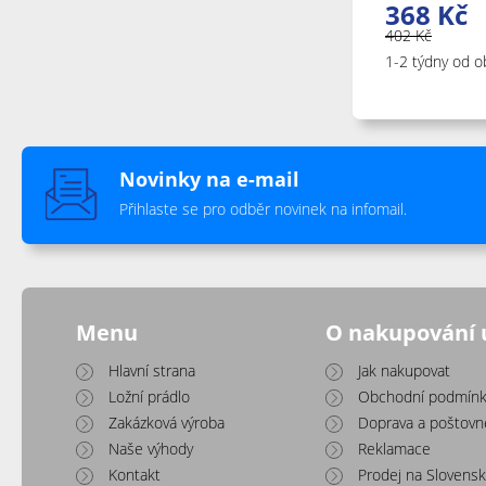
368
Kč
402
Kč
1-2 týdny od o
Novinky na e-mail
Přihlaste se pro odběr novinek na infomail.
Menu
O nakupování 
Hlavní strana
Jak nakupovat
Ložní prádlo
Obchodní podmínk
Zakázková výroba
Doprava a poštovn
Naše výhody
Reklamace
Kontakt
Prodej na Slovens