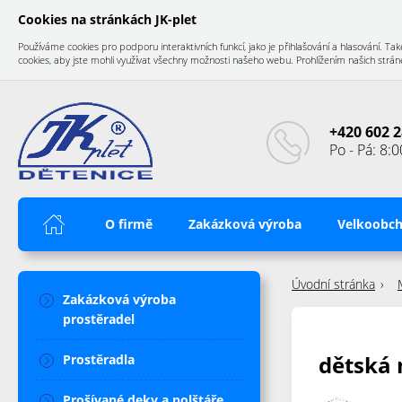
Cookies na stránkách JK-plet
Používáme cookies pro podporu interaktivních funkcí, jako je přihlašování a hlasování.
cookies, aby jste mohli využívat všechny možnosti našeho webu. Prohlížením našich stránek
+420 602 2
Po - Pá: 8:0
Úvod
O firmě
Zakázková výroba
Velkoobc
Úvodní stránka
Zakázková výroba
prostěradel
dětská
Prostěradla
Prošívané deky a polštáře