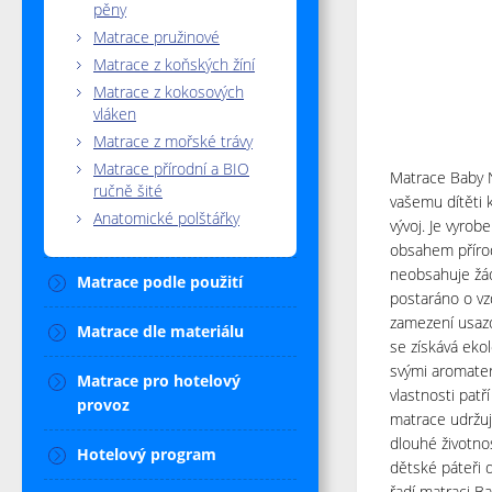
pěny
Matrace pružinové
Matrace z koňských žíní
Matrace z kokosových
vláken
Matrace z mořské trávy
Matrace přírodní a BIO
Matrace Baby 
ručně šité
vašemu dítěti k
Anatomické polštářky
vývoj. Je vyrob
obsahem přírod
neobsahuje žád
Matrace podle použití
postaráno o vz
zamezení usazo
Matrace dle materiálu
se získává eko
svými aromater
Matrace pro hotelový
vlastnosti patří
provoz
matrace udržuj
dlouhé životnos
Hotelový program
dětské páteři 
řadí matraci Ba