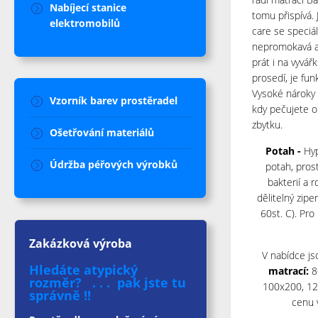
Nabíjecí stanice
tomu přispívá.
elektromobilů
care se speciá
nepromokavá a
prát i na vyvář
prosedí, je fu
Vysoké nároky n
Vzorník barev prostěradel
kdy pečujete o 
zbytku.
Ošetřování materiálů
Potah -
Hy
Údržba péřových výrobků
potah, pros
bakterií a 
dělitelný zipe
60st. C). Pro
Zakázková výroba
V nabídce js
Hledáte atypický
matrací:
8
rozměr? . . . pak jste tu
100x200, 12
správně !!
cenu